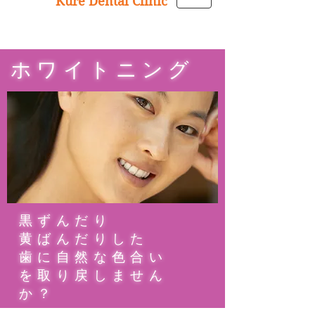
Kure Dental Clinic
​ホワイトニング
黒ずんだり
黄ばんだりした
歯に自然な色合い
を取り戻しません
か？