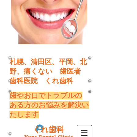
​札幌、清田区、平岡、北
野、痛くない 歯医者
歯科医院 くれ歯科
​歯やお口でトラブルの
ある方のお悩みを解決い
たします
くれ歯科
ログイン