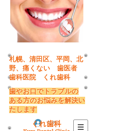
​札幌、清田区、平岡、北
野、痛くない 歯医者
歯科医院 くれ歯科
​歯やお口でトラブルの
ある方のお悩みを解決い
たします
くれ歯科
ログイン