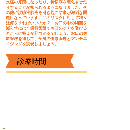
炎症の原因になったり、糖尿病を悪化させた
りすることが知られるようになりました。そ
の他に誤嚥性肺炎を引き起こす事が深刻な問
題になっています。このリスクに対して我々
は何をすればいいのか？ お口の中の細菌を
減らすには？歯科医院でお口のケアを受ける
ところに答えが見つかるでしょう。お口の健
康管理を通して、全身の健康管理とアンチエ
イジングを実現しましょう。
診療時間
診療日：月水金
10:00~12:30 14:00~18:00
: 火木
10:00~12:30 14:00~18:00 19:00~21
:00
: 土
10:00~12:30
休診日：日・祝祭日