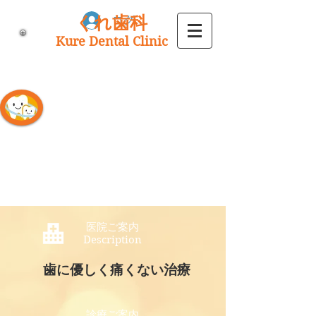
くれ歯科
ログイン
Kure Dental Clinic
s
ince 1990
医院ご案内
Description
歯に優しく痛くない治療
診療ご案内